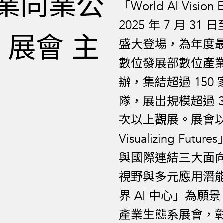
業同業公
「World AI Visio
2025 年 7 月 31
I 展會 主
盛大登場，為年度最
數位發展部數位產業
辦，集結超過 150
隊，展出規模超過 35
次以上觀展。展會以「Co
Visualizing 
與國際連結三大面向
視野與多元應用潛能。
界 AI 中心」為願
產業生態系展會，彰