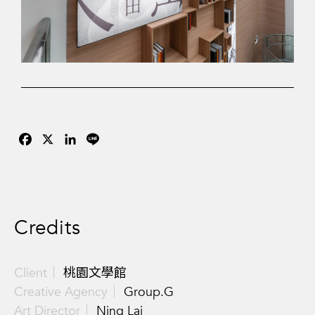
Facebook
X
LinkedIn
Line
Credits
Client｜
桃園文學館
Creative Agency｜
Group.G
Art Director｜
Ning Lai