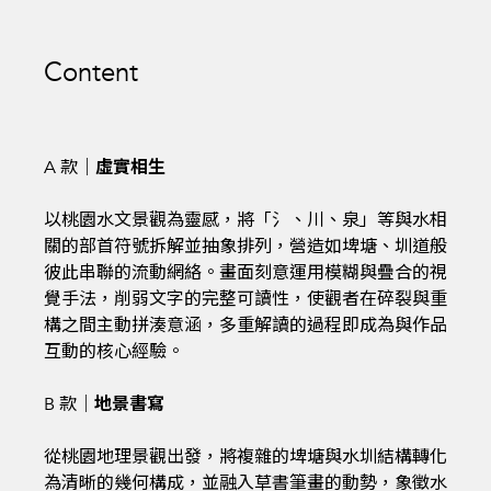
Content
A 款｜
虛實相生
以桃園水文景觀為靈感，將「氵、川、泉」等與水相
關的部首符號拆解並抽象排列，營造如埤塘、圳道般
彼此串聯的流動網絡。畫面刻意運用模糊與疊合的視
覺手法，削弱文字的完整可讀性，使觀者在碎裂與重
構之間主動拼湊意涵，多重解讀的過程即成為與作品
互動的核心經驗。
B 款｜
地景書寫
從桃園地理景觀出發，將複雜的埤塘與水圳結構轉化
為清晰的幾何構成，並融入草書筆畫的動勢，象徵水