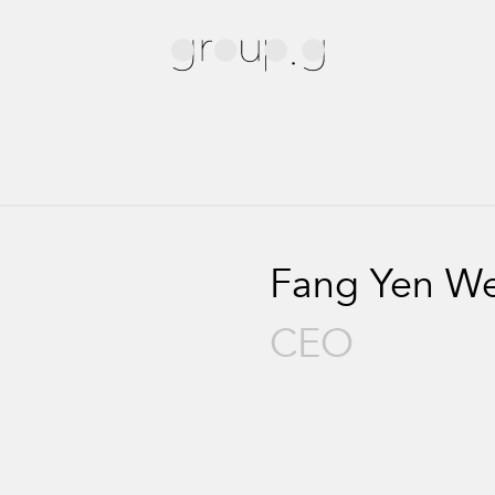
Fang Yen W
CEO