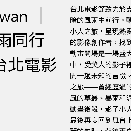
台北電影節致力於
iwan ｜
暗的風雨中前行。
小人之旅，呈現熱
雨同行
的影像創作者，找
動畫開場是一場盛
x 台北電影
中，受獎人的影子
開一趟未知的冒險
之旅——曾經歷過
風的草叢、暴雨和
動畫後段，影子小
最後再度回到舞台